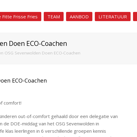
 Fitte Frisse Fries
TEAM
AANBOD
LITERATUUR
den Doen ECO-Coachen
gen OSG Sevenwolden Doen ECO-Coachen
Doen ECO-Coachen
f comfort!
kinderen out-of-comfort gehaald door een delegatie van
an de DOE-middag van het OSG Sevenwolden in
 klas leerlingen in 6 verschillende groepen kennis