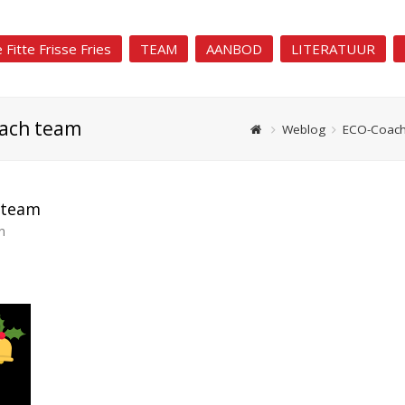
 Fitte Frisse Fries
TEAM
AANBOD
LITERATUUR
oach team
Weblog
ECO-Coac
 team
n